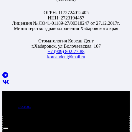
ОГРН: 1172724012405
ИНН: 2723194457
Лицензия № ЛО41-01189-27/00318247 от 27.12.2017г.
Министерство здравоохранения Хабаровского края
Стоматология Кореан Дент
г.
Хабаровск
, ул.
Волочаевская, 107
+7 (909) 802-77-88
koreandent@mail.ru
© 2023 KOREANDENT.RU, All rights reserved.
Оф.сайт Стоматологии «Кореан дент»,
г. Хабаровск
Made by
«Relation»
Marketing company
ООО «СК Кореан Дент»
, 680020, г. Хабаровск, ул. Волочаевская, д.107, корпус 3
Режим
работы
: Пн — суб. с 8.00 до 20.00