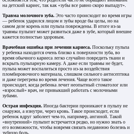
на детский кариес, так как «зубы все равно скоро выпадут».
Травма молочного зуба.
Это часто происходит во время игры
— ребенок ударился лицом и зубы вроде бы целы, но на
самом деле корень или пульпа повреждены. В итоге из-за
травмы пульпит может развиться даже в зубе, который внешне
кажется полностью здоровым.
Врачебная ошибка при лечении кариеса.
Поскольку пульпа
у ребенка находится очень близко к поверхности зуба, во
время обычного кариеса легко случайно повредить ткани и
вскрыть пульпарную камеру. А даже если травмы не будет,
пульпа может воспалиться просто из-за воздействия
пломбировочного материала, слишком сильного антисептика
и даже перегрева во время лечения. Чаще всего такое
происходит, когда ребенка лечит неопытный стоматолог или
«взрослый» врач, не привыкший работать с молочными
зубами.
Острая инфекция.
Иногда бактерии проникают в пульпу не
снаружи, а изнутри, через кровь. Такое происходит, если
ребенок вдруг заболеет чем-то, например, ангиной. Такой
«внутренний» пульпит встречается редко, но нужно знать о
его возможности, чтобы вовремя связать недавнюю болезнь и
зубную боль.