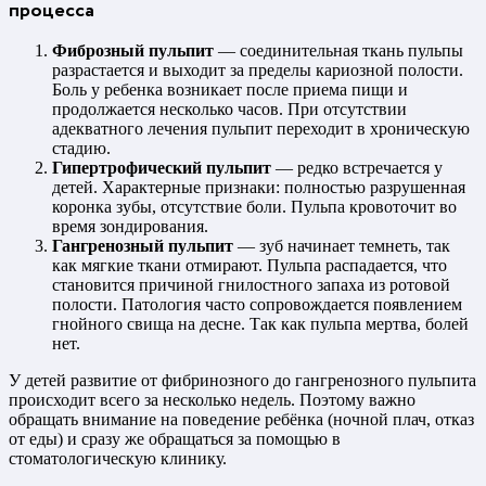
процесса
Фиброзный пульпит
— соединительная ткань пульпы
разрастается и выходит за пределы кариозной полости.
Боль у ребенка возникает после приема пищи и
продолжается несколько часов. При отсутствии
адекватного лечения пульпит переходит в хроническую
стадию.
Гипертрофический пульпит
— редко встречается у
детей. Характерные признаки: полностью разрушенная
коронка зубы, отсутствие боли. Пульпа кровоточит во
время зондирования.
Гангренозный пульпит
— зуб начинает темнеть, так
как мягкие ткани отмирают. Пульпа распадается, что
становится причиной гнилостного запаха из ротовой
полости. Патология часто сопровождается появлением
гнойного свища на десне. Так как пульпа мертва, болей
нет.
У детей развитие от фибринозного до гангренозного пульпита
происходит всего за несколько недель. Поэтому важно
обращать внимание на поведение ребёнка (ночной плач, отказ
от еды) и сразу же обращаться за помощью в
стоматологическую клинику.