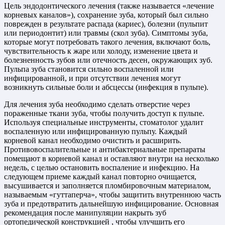
Цель эндодонтического лечения (также называется «лечение
корневых каналов»), сохранение зуба, который был сильно
поврежден в результате распада (кариес), болезни (пульпит
или периодонтит) или травмы (скол зуба). Симптомы зуба,
которые могут потребовать такого лечения, включают боль,
чувствительность к жаре или холоду, изменение цвета и
болезненность зубов или отечность десен, окружающих зуб.
Пульпа зуба становится сильно воспаленной или
инфицированной, и при отсутствии лечения могут
возникнуть сильные боли и абсцессы (инфекция в пульпе).
Для лечения зуба необходимо сделать отверстие через
пораженные ткани зуба, чтобы получить доступ к пульпе.
Используя специальные инструменты, стоматолог удалит
воспаленную или инфицированную пульпу. Каждый
корневой канал необходимо очистить и расширить.
Противовоспалительные и антибактериальные препараты
помещают в корневой канал и оставляют внутри на несколько
недель, с целью остановить воспаление и инфекцию. На
следующем приеме каждый канал повторно очищается,
высушивается и заполняется пломбировочным материалом,
называемым «гуттаперча», чтобы защитить внутреннюю часть
зуба и предотвратить дальнейшую инфицирование. Основная
рекомендация после манипуляции накрыть зуб
ортопедической конструкцией , чтобы улучшить его