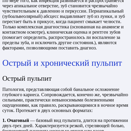
По мере того, как инфекция развивается и распространяется
через апикальное отверстие, зуб становится чрезвычайно
чувствительным к давлению и перкуссии. Периапикальный
(зубоальвеолярный) абсцесс выдавливает зуб из лунки, и зуб
перестает быть в прикусе, когда пациент смыкает челюсти.
Только комплексная диагностика (основанная на анамнезе и
контактном осмотре), клиническая оценка и рентген зубов
(помогает определить, распространилось ли воспаление за
пределы зуба, и исключить другие состояния.), являются
факторами, позволяющими поставить диагноз.
Острый и хронический пульпит
Острый пульпит
Патология, представляющая собой банальное осложнение
глубокого кариеса. Сопровождается, конечно же, чрезвычайно
сильными, практически невыносимыми болезненными
ощущениями, как правило, раскрывающимися в ночное время
суток. Протекает в двух основных форматах:
1. Очаговый
— базовый вид пульпита, длится на протяжении
двух-трех дней. Характеризуется резкой, стреляющей болью,
беспокоящей пациента несколько минут или часов.