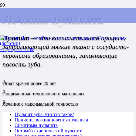
Лечение пульпита
Пульпит
— это воспалительный процесс,
затрагивающий мягкие ткани с сосудисто-
+7 (909) 802-77-88
нервными образованиями, заполняющие
полость зуба.
Опыт врачей более 20 лет
Современные технологии и материалы
Лечение с максимальной точностью
Пульпит зуба: что это такое?
Причины возникновения пульпита
Симптомы пульпита
Острый и хронический пульпит