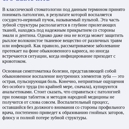
В классической стоматологии под данным термином принято
понимать патологию, в результате которой воспаляется
сосудисто-нервный пучок, называемый пульпой. Эта часть
зубной структуры располагается в глубине прилегающих
тканей, находясь под надежным прикрытием со стороны
эмали и дентина. Однако даже она не всегда может защитить
рыхлое волокнистое тканевое вещество от различных травм
или инфекций. Как правило, рассматриваемое заболевание
протекает на фоне обыкновенного кариеса, но иногда
встречаются ситуации, когда инфицирование приходит с
кровотоком.
Основная симптоматика болезни, представляющей собой
обыкновенное воспаление внутренних элементов зуба — это
острая, пульсирующая боль. Конечно, неприятные ощущения
без особого труда (по крайней мере, сначала), купируются
анальгетиками. Стоит сказать, что справиться с патологией
при помощи таблеток и методов народной медицины не
получится от слова совсем. Воспалительный процесс,
оставшийся без должного внимания со стороны профильного
врача, постепенно приведет к образованию гнойных заторов,
флюсу и полной потере зубной структуры.